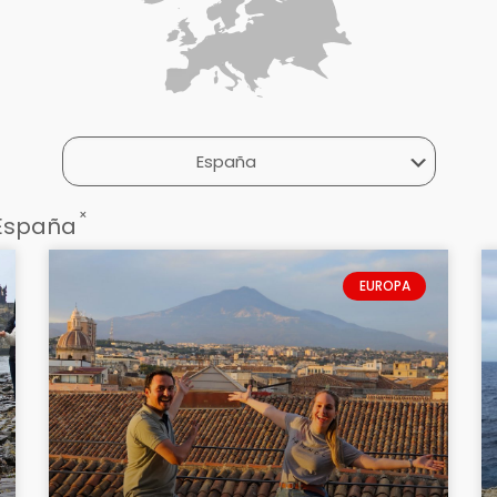
×
España
EUROPA