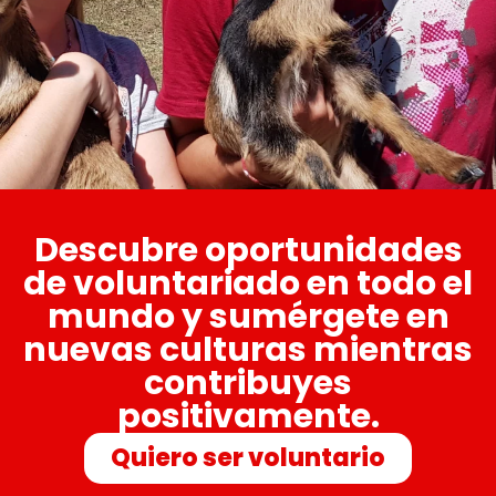
Descubre oportunidades
de voluntariado en todo el
mundo y sumérgete en
nuevas culturas mientras
contribuyes
positivamente.
Quiero ser voluntario