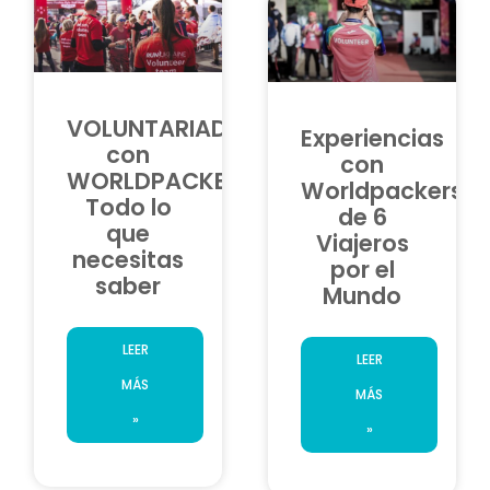
VOLUNTARIADO
Experiencias
con
con
WORLDPACKERS:
Worldpackers
Todo lo
de 6
que
Viajeros
necesitas
por el
saber
Mundo
LEER
LEER
MÁS
MÁS
»
»