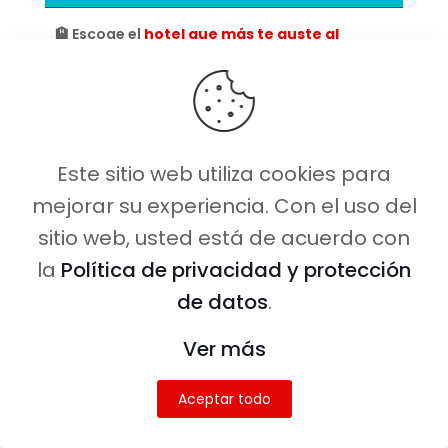
🏨 Escoge el
hotel que más te guste al
mejor precio
aquí.
🛡️Contrata tu
seguro de viaje con un 65%
de descuento
aquí
🚌 Contrata tus
tours en español
aquí.
Este sitio web utiliza cookies para
💳 Hazte con la
mejor tarjeta de viaje y
mejorar su experiencia. Con el uso del
recibe 10 € de recompensa
aquí.
sitio web, usted está de acuerdo con
📱Conéctate en todo el mundo con una
la
Política de privacidad y protección
eSIM con datos ilimitados
aquí.
de datos
.
✈️ Busca tus
vuelos más baratos
aquí.
Ver más
🚗
Alquila coche
al mejor precio
comparando entre varias compañías aquí
Aceptar todo