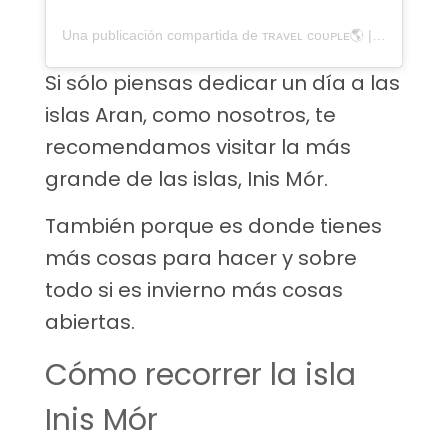
Una publicación compartida de ᴛʀᴀᴠᴇʟ ᴄᴏᴜᴘʟᴇ🌎 | ᴄᴀᴍɪɴɪᴛᴏ ᴀᴍᴏʀ (@caminitoamor)
Si sólo piensas dedicar un día a las
islas Aran, como nosotros, te
recomendamos visitar la más
grande de las islas, Inis Mór.
También porque es donde tienes
más cosas para hacer y sobre
todo si es invierno más cosas
abiertas.
Cómo recorrer la isla
Inis Mór