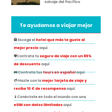
salvaje del Pacífico
Te ayudamos a viajar mejor
🏨 Escoge el
hotel que más te guste al
mejor precio
aquí.
🛡️Contrata tu
seguro de viaje con un 65%
de descuento
aquí
🚌 Contrata tus
tours en español
aquí.
💳 Hazte con la
mejor tarjeta de viaje y
recibe 10 € de recompensa
aquí.
📱Conéctate en todo el mundo con una
eSIM con datos ilimitados
aquí.