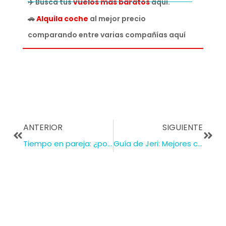
✈️ Busca tus
vuelos más baratos
aquí.
🚗
Alquila coche
al mejor precio
comparando entre varias compañías aquí
ANTERIOR
SIGUIENTE
Tiempo en pareja: ¿por qué debemos dedicarnos 6 horas semanales?
Guía de Jeri: Mejores cosas que hacer en Jericoacoara en 3 días