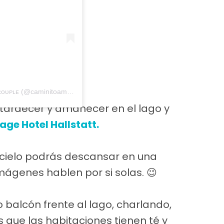
Una publicación compartida de ɢᴀʙɪ & ʏᴇʏᴏ 🇧🇴 ᴛʀᴀᴠᴇʟ ᴄᴏᴜᴘʟᴇ (@caminitoamor)
tardecer y amanecer en el lago y
age Hotel Hallstatt.
l cielo podrás descansar en una
imágenes hablen por si solas. 😉
balcón frente al lago, charlando,
 que las habitaciones tienen té y