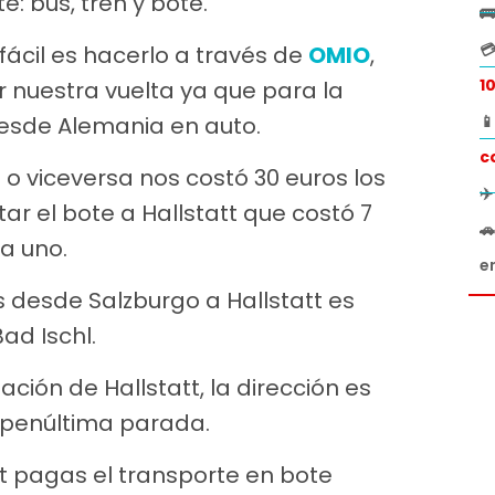
: bus, tren y bote.


fácil es hacerlo a través de
OMIO
,
1
 nuestra vuelta ya que para la
 desde Alemania en auto.

c
o o viceversa nos costó 30 euros los
✈
tar el bote a Hallstatt que costó 7

a uno.
e
s desde Salzburgo a Hallstatt es
ad Ischl.
ación de Hallstatt, la dirección es
a penúltima parada.
t pagas el transporte en bote