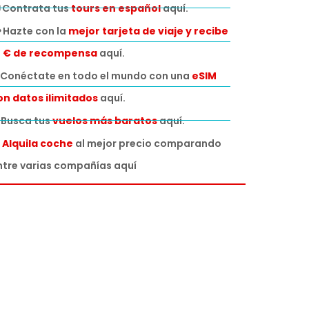
 Contrata tus
tours en español
aquí.
 Hazte con la
mejor tarjeta de viaje y recibe
0 € de recompensa
aquí.
Conéctate en todo el mundo con una
eSIM
on datos ilimitados
aquí.
️ Busca tus
vuelos más baratos
aquí.

Alquila coche
al mejor precio comparando
ntre varias compañías aquí