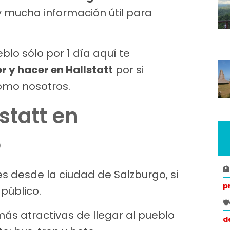
 mucha información útil para
blo sólo por 1 día aquí te
r y hacer en Hallstatt
por si
omo nosotros.
statt en
o

es desde la ciudad de Salzburgo, si
p
público.

ás atractivas de llegar al pueblo
d