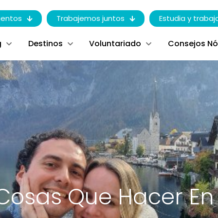
entos
Trabajemos juntos
Estudia y trabaj
g
Destinos
Voluntariado
Consejos N
Cosas Que Hacer En H