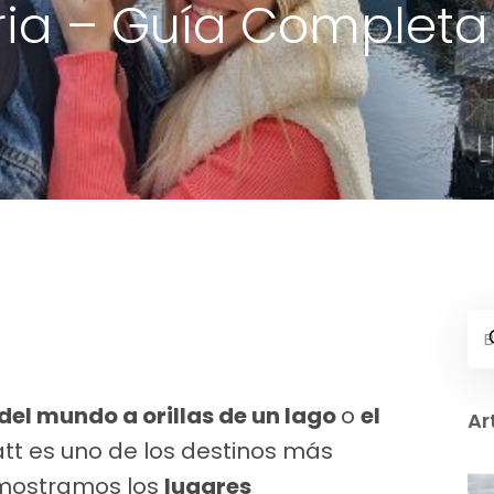
ria – Guía Completa 
del mundo a orillas de un lago
o
el
Ar
tatt es uno de los destinos más
e mostramos los
lugares