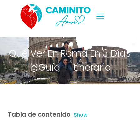
Qué Ver En Roma En 3 Días
🥇Guía + Itinerario
Tabla de contenido
Show