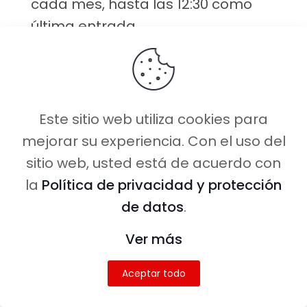
cada mes, hasta las 12:30 como
última entrada.
Por eso, si tu visita coincide con esa
fecha aprovéchalo y madruga
mucho ya que las colas son
Este sitio web utiliza cookies para
gigantescas. Nosotros
mejorar su experiencia. Con el uso del
empezamos la cola a las 4 de la
sitio web, usted está de acuerdo con
madrugada para ser de los
la
Política de privacidad y protección
primeros en ingresar.
de datos
.
Ahora, no es muy probable que
Ver más
coincidas tu visita con el día gratis
así que lo mejor es que hagas la
Aceptar todo
reserva por Internet.