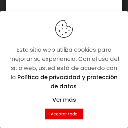
Voluntariado
Descuentos
Sobre nosotros
Contacto
Este sitio web utiliza cookies para
mejorar su experiencia. Con el uso del
sitio web, usted está de acuerdo con
la
Política de privacidad y protección
Síguenos
de datos
.
Ver más
Aceptar todo