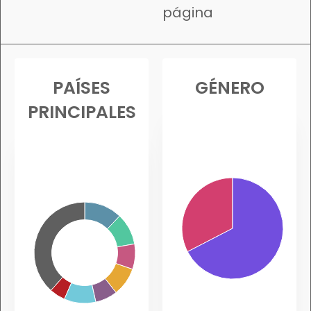
página
PAÍSES
GÉNERO
PRINCIPALES
12.1%
10.1%
38.4%
8.1%
9.1%
10.1%