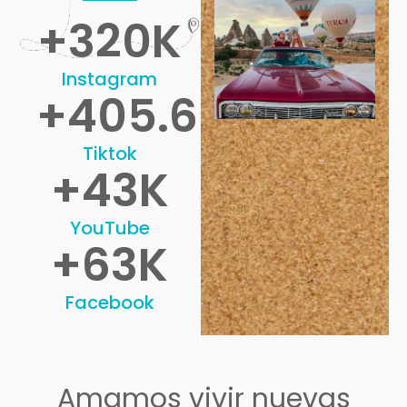
+
320
K
Instagram
+
405.6
K
Tiktok
+
43
K
YouTube
+
63
K
Facebook
Amamos vivir nuevas