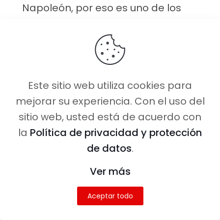
Napoleón, por eso es uno de los
lugares imprescindibles que ver en
París.
Aquí podes reservar la entrada a
su interior y subir a su terraza por
Este sitio web utiliza cookies para
13,20 dólares sin colas.
mejorar su experiencia. Con el uso del
sitio web, usted está de acuerdo con
Según dicen tiene una vista de 360
la
Política de privacidad y protección
grados de París para cansarte
de datos
.
sacando fotos, en nuestro caso,
tampoco subimos.
Ver más
Los Campos Elíseos son 2
Aceptar todo
kilómetros que unen la Plaza de la
Concordia con el Arco del Triunfo