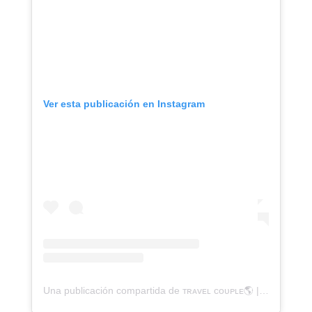
Ver esta publicación en Instagram
Una publicación compartida de ᴛʀᴀᴠᴇʟ ᴄᴏᴜᴘʟᴇ🌎 | ᴄᴀᴍɪɴɪᴛᴏ ᴀᴍᴏʀ (@caminitoamor)