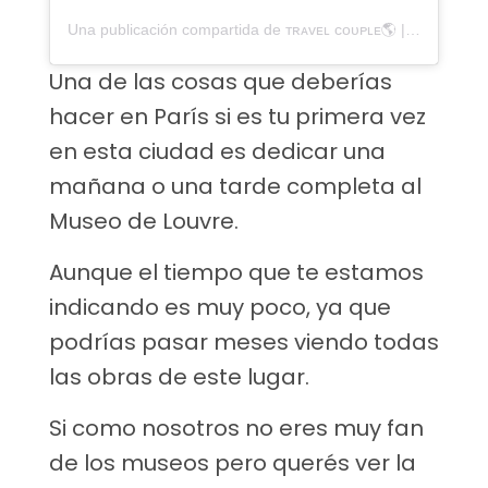
Una publicación compartida de ᴛʀᴀᴠᴇʟ ᴄᴏᴜᴘʟᴇ🌎 | ᴄᴀᴍɪɴɪᴛᴏ ᴀᴍᴏʀ (@caminitoamor)
Una de las cosas que deberías
hacer en París si es tu primera vez
en esta ciudad es dedicar una
mañana o una tarde completa al
Museo de Louvre.
Aunque el tiempo que te estamos
indicando es muy poco, ya que
podrías pasar meses viendo todas
las obras de este lugar.
Si como nosotros no eres muy fan
de los museos pero querés ver la