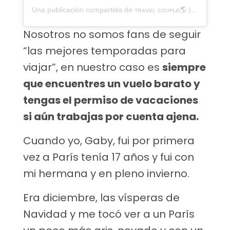
Una publicación compartida de ᴛʀᴀᴠᴇʟ ᴄᴏᴜᴘʟᴇ🌎 | ᴄᴀᴍɪɴɪᴛᴏ ᴀᴍᴏʀ (@caminitoamor)
Nosotros no somos fans de seguir
“las mejores temporadas para
viajar”, en nuestro caso es
siempre
que encuentres un vuelo barato y
tengas el permiso de vacaciones
si aún trabajas por cuenta ajena.
Cuando yo, Gaby, fui por primera
vez a París tenía 17 años y fui con
mi hermana y en pleno invierno.
Era diciembre, las vísperas de
Navidad y me tocó ver a un París