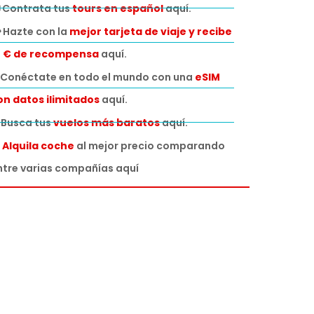
 Contrata tus
tours en español
aquí.
 Hazte con la
mejor tarjeta de viaje y recibe
0 € de recompensa
aquí.
Conéctate en todo el mundo con una
eSIM
on datos ilimitados
aquí.
️ Busca tus
vuelos más baratos
aquí.

Alquila coche
al mejor precio comparando
ntre varias compañías aquí