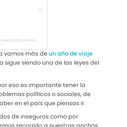
Una publicación compartida de ᴛʀᴀᴠᴇʟ ᴄᴏᴜᴘʟᴇ? | ᴄᴀᴍɪɴɪᴛᴏ ᴀᴍᴏʀ (@caminitoamor)
el
26 Abr, 2018 a las 4:32 PDT
n ya vamos más de
un año de viaje
 sigue siendo una de las leyes del
or eso es importante tener la
oblemas políticos o sociales, de
ber en el país que piensas ir.
dos de inseguros como por
hemos recorrido a nuestras anchas