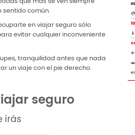
oticias que más se ven siempre

n sentido común.

1
ocuparte en viajar seguro sólo
ara evitar cualquier inconveniente

c
✈
cupes, tranquilidad antes que nada

ar un viaje con el pie derecho.
e
iajar seguro
 irás