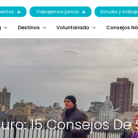
entos
Trabajemos juntos
Estudia y trabaj
g
Destinos
Voluntariado
Consejos N
guro: 15 Consejos De