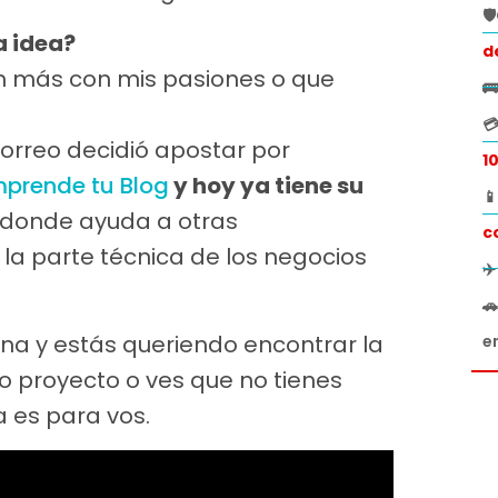

a idea?
d
n más con mis pasiones o que


orreo decidió apostar por
1
mprende tu Blog
y hoy ya tiene su

, donde ayuda a otras
c
a parte técnica de los negocios
✈

ina y estás queriendo encontrar la
e
o proyecto o ves que no tienes
a es para vos.