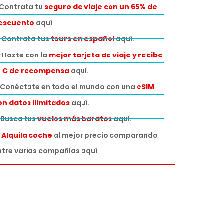
️Contrata tu
seguro de viaje con un 65% de
escuento
aquí
 Contrata tus
tours en español
aquí.
 Hazte con la
mejor tarjeta de viaje y recibe
0 € de recompensa
aquí.
Conéctate en todo el mundo con una
eSIM
on datos ilimitados
aquí.
️ Busca tus
vuelos más baratos
aquí.

Alquila coche
al mejor precio comparando
ntre varias compañías aquí