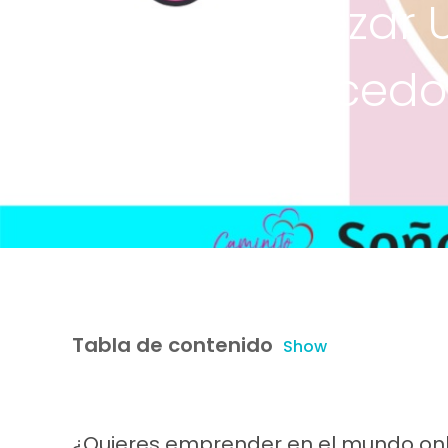
Empezar U
Carracedo 
Tabla de contenido
Show
¿Quieres emprender en el mundo onl