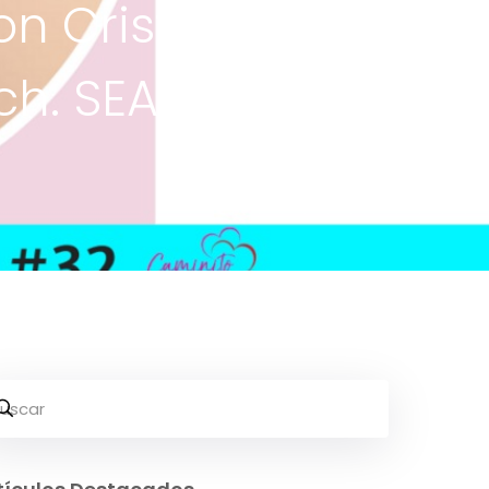
n Cristina
ch. SEA #32