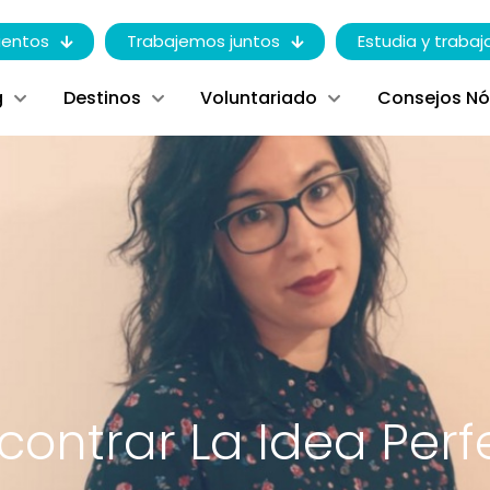
entos
Trabajemos juntos
Estudia y trabaj
g
Destinos
Voluntariado
Consejos N
ontrar La Idea Perf