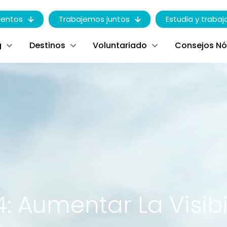
entos
Trabajemos juntos
Estudia y trabaj
g
Destinos
Voluntariado
Consejos N
: Aumentar La Visib