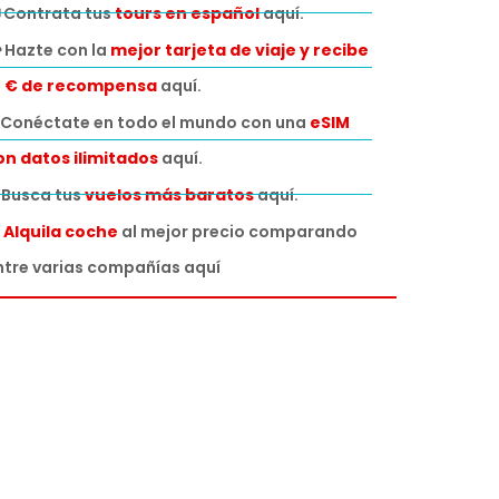
 Contrata tus
tours en español
aquí.
 Hazte con la
mejor tarjeta de viaje y recibe
0 € de recompensa
aquí.
Conéctate en todo el mundo con una
eSIM
on datos ilimitados
aquí.
️ Busca tus
vuelos más baratos
aquí.

Alquila coche
al mejor precio comparando
ntre varias compañías aquí