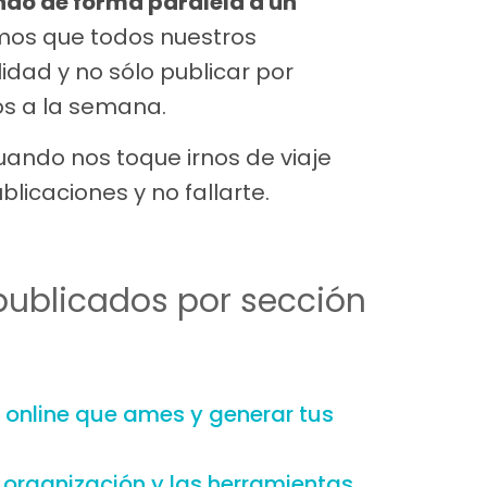
do de forma paralela a un
emos que todos nuestros
dad y no sólo publicar por
os a la semana.
ando nos toque irnos de viaje
icaciones y no fallarte.
publicados por sección
 online que ames y generar tus
 organización y las herramientas