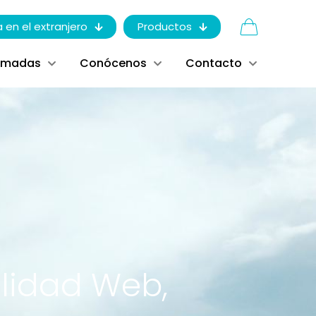
a en el extranjero
Productos
ómadas
Conócenos
Contacto
ilidad Web,