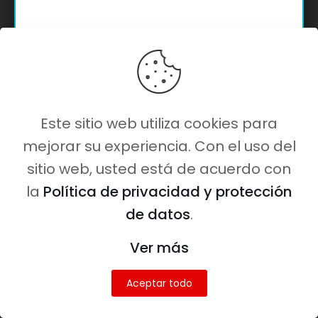
Este sitio web utiliza cookies para
mejorar su experiencia. Con el uso del
sitio web, usted está de acuerdo con
la
Política de privacidad y protección
Únete a nuestra tribu de
de datos
.
Caminitos
Ver más
Podrás descargar gratis la Guía
Aceptar todo
con las 25 formas para ganar
dinero mientras viajas