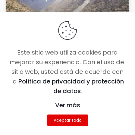
Este sitio web utiliza cookies para
mejorar su experiencia. Con el uso del
Cómo llegar a la Laguna
Humantay desde Cusco – Guía
sitio web, usted está de acuerdo con
completa
la
Política de privacidad y protección
de datos
.
LEER MÁS »
Ver más
Aceptar todo