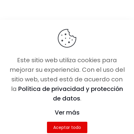
Este sitio web utiliza cookies para
mejorar su experiencia. Con el uso del
sitio web, usted está de acuerdo con
Caminito Amor ©
2026 Todos los
la
Política de privacidad y protección
derechos reservados.
de datos
.
Desarrollado por:
Samva Network
Ver más
Aceptar todo