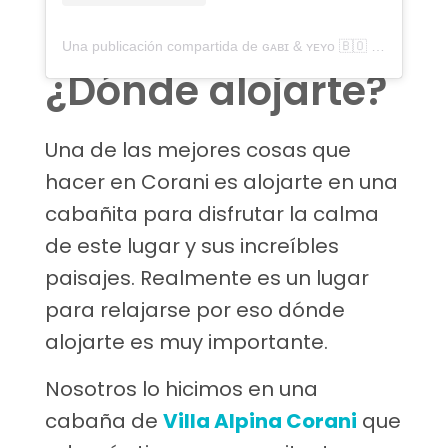
Una publicación compartida de ɢᴀʙɪ & ʏᴇʏᴏ 🇧🇴 ᴛʀᴀᴠᴇʟ ᴄᴏᴜᴘʟᴇ (@caminitoamor)
¿Dónde alojarte?
Una de las mejores cosas que
hacer en Corani es alojarte en una
cabañita para disfrutar la calma
de este lugar y sus increíbles
paisajes. Realmente es un lugar
para relajarse por eso dónde
alojarte es muy importante.
Nosotros lo hicimos en una
cabaña de
Villa Alpina Corani
que