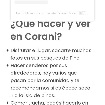
Una publicación compartida de ɢᴀʙɪ & ʏᴇʏᴏ 🇧🇴 ᴛʀᴀᴠᴇʟ ᴄᴏᴜᴘʟᴇ (@caminitoamor)
¿Qué hacer y ver
en Corani?
Disfrutar el lugar, sacarte muchas
fotos en sus bosques de Pino.
Hacer senderos por sus
alrededores, hay varios que
pasan por la comunidad y te
recomendamos si es época seca
ir a la isla de pinos.
Comer trucha, podés hacerlo en