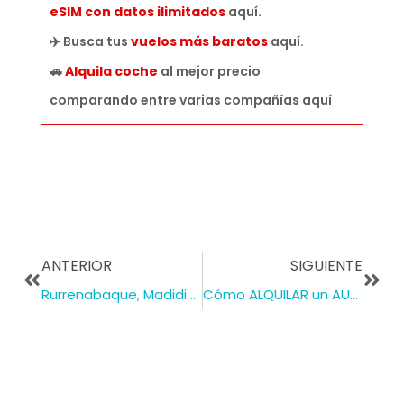
eSIM con datos ilimitados
aquí.
✈️ Busca tus
vuelos más baratos
aquí.
🚗
Alquila coche
al mejor precio
comparando entre varias compañías aquí
ANTERIOR
SIGUIENTE
Rurrenabaque, Madidi y Pampas del Yacuma: Explorando la Selva en Bolivia
Cómo ALQUILAR un AUTO en MIAMI 🚗 Cosas que tomar en cuenta