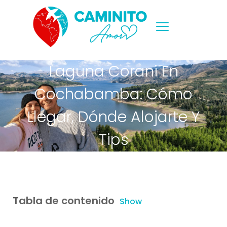
Laguna Corani En
Cochabamba: Cómo
Llegar, Dónde Alojarte Y
Tips
Tabla de contenido
Show