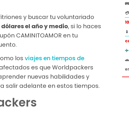


itriones y buscar tu voluntariado
1
9 dólares el año y medio
, si lo haces

l cupón CAMINITOAMOR en tu
c
uento.
✈
como los
viajes en tiempos de

 afectados es que Worldpackers
e
aprender nuevas habilidades y
ra salir adelante en estos tiempos.
ackers