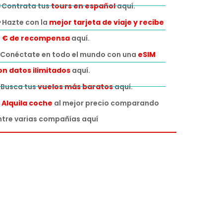
 Contrata tus
tours en español
aquí.
 Hazte con la
mejor tarjeta de viaje y recibe
0 € de recompensa
aquí.
Conéctate en todo el mundo con una
eSIM
on datos ilimitados
aquí.
️ Busca tus
vuelos más baratos
aquí.

Alquila coche
al mejor precio comparando
ntre varias compañías aquí