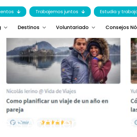
entos
Trabajemos juntos
Estudia y trabaj
g
Destinos
Voluntariado
Consejos N
ers Academy: ¿Qué