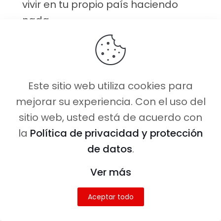
vivir en tu propio país haciendo
nada
39:42 Si realmente te gusta viajar,
porque no es para todo el mundo,
lo quieres hacer y tomarlo como
Este sitio web utiliza cookies para
algo en serio hacer esto es algo
mejorar su experiencia. Con el uso del
genial
sitio web, usted está de acuerdo con
44:11 Tuve la suerte de ver Nepal
la
Política de privacidad y protección
antes del terremoto que ahora
de datos
.
están destruidos y tengo fotos que
Ver más
ahora son históricas
Aceptar todo
45:15 Asia para nosotros nos
resulta muy exótico porque la