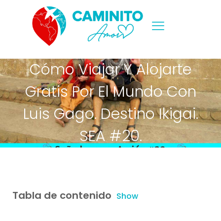
Cómo Viajar Y Alojarte
Gratis Por El Mundo Con
Luis Gago. Destino Ikigai.
SEA #20.
Tabla de contenido
Show