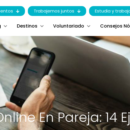
entos
Trabajemos juntos
Estudia y trabaj
g
Destinos
Voluntariado
Consejos N
nline En Pareja: 14 