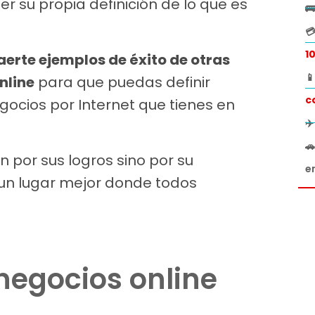
r su propia definición de lo que es


1
erte ejemplos de éxito de otras

nline
para que puedas definir
c
ocios por Internet que tienes en
✈

n por sus logros sino por su
e
n lugar mejor donde todos
negocios online