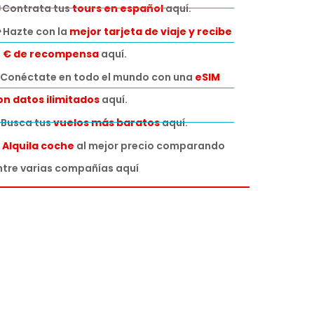
 Contrata tus
tours en español
aquí.
 Hazte con la
mejor tarjeta de viaje y recibe
0 € de recompensa
aquí.
Conéctate en todo el mundo con una
eSIM
on datos ilimitados
aquí.
️ Busca tus
vuelos más baratos
aquí.

Alquila coche
al mejor precio comparando
ntre varias compañías aquí