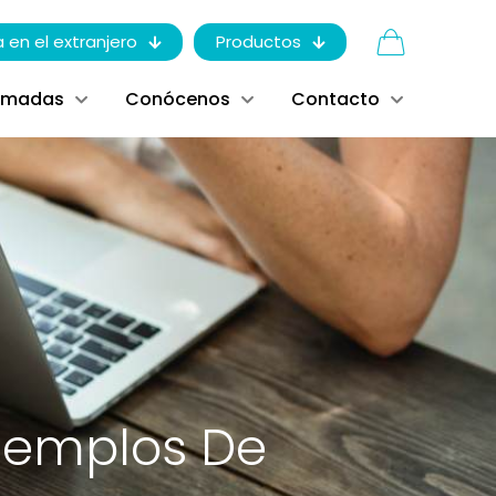
a en el extranjero
Productos
ómadas
Conócenos
Contacto
Ejemplos De