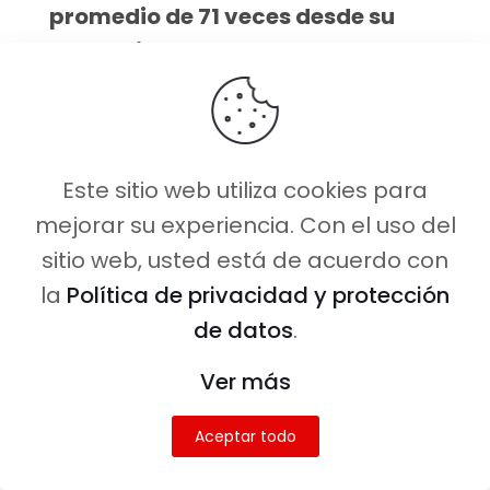
promedio de 71 veces desde su
lanzamiento
.
Descubrieron que la fluctuación
generalmente es de alrededor de
33$, por lo que no es como si
Este sitio web utiliza cookies para
pagases una tonelada más si no
mejorar su experiencia. Con el uso del
la pillas al precio más bajo.
sitio web, usted está de acuerdo con
Pero descubrieron que estos
la
Política de privacidad y protección
cambios en el precio ocurren cada
de datos
.
4-5 días. Entonces, si tenés tiempo
Ver más
suficiente para rastrear tu vuelo,
mira el precio durante una
Aceptar todo
semana más o menos antes de