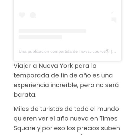
Una publicación compartida de ᴛʀᴀᴠᴇʟ ᴄᴏᴜᴘʟᴇ🌎 | ᴄᴀᴍɪɴɪᴛᴏ ᴀᴍᴏʀ (@caminitoamor)
Viajar a Nueva York para la
temporada de fin de año es una
experiencia increíble, pero no será
barata.
Miles de turistas de todo el mundo
quieren ver el año nuevo en Times
Square y por eso los precios suben