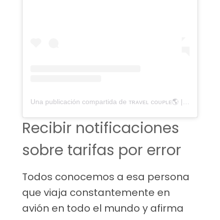
Una publicación compartida de ᴛʀᴀᴠᴇʟ ᴄᴏᴜᴘʟᴇ🌎 | ᴄᴀᴍɪɴɪᴛᴏ ᴀᴍᴏʀ (@caminitoamor)
Recibir notificaciones
sobre tarifas por error
Todos conocemos a esa persona
que viaja constantemente en
avión en todo el mundo y afirma