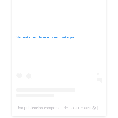
Ver esta publicación en Instagram
Una publicación compartida de ᴛʀᴀᴠᴇʟ ᴄᴏᴜᴘʟᴇ🌎 | ᴄᴀᴍɪɴɪᴛᴏ ᴀᴍᴏʀ (@caminitoamor)