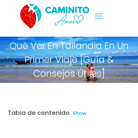
Qué Ver En Tailandia En Un
Primer Viaje [Guía &
Consejos Útiles]
Tabla de contenido
Show