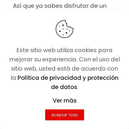
Así que ya sabes disfrutar de un
buen masaje tailandés es otra
razón de peso para viajar a
Tailandia.
Ya sea después de un
día de visitas a templos o como
Este sitio web utiliza cookies para
tiempo de relax en la playa, es una
mejorar su experiencia. Con el uso del
experiencia que no te podés
sitio web, usted está de acuerdo con
perder.
la
Política de privacidad y protección
Visa para
de datos
.
Tailandia
Ver más
Aceptar todo
Aquí viene lo feo o lo bonito
(dependiendo cuál sea tu