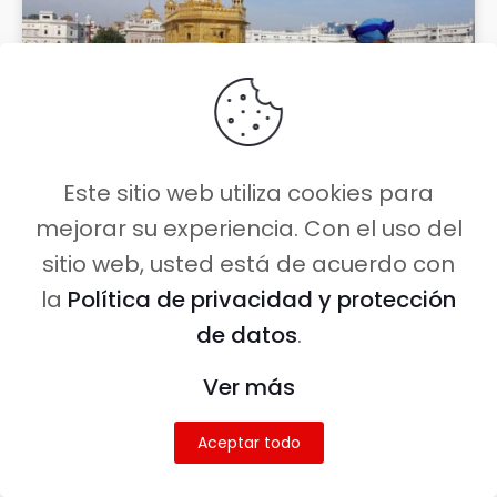
Este sitio web utiliza cookies para
mejorar su experiencia. Con el uso del
Amritsar: ¿Qué ver y hacer en un
día? Más allá del Templo Dorado
sitio web, usted está de acuerdo con
la
Política de privacidad y protección
de datos
.
LEER MÁS »
Ver más
Aceptar todo