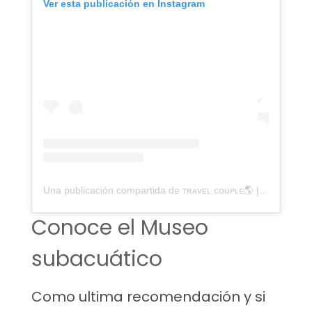
Ver esta publicación en Instagram
Una publicación compartida de ᴛʀᴀᴠᴇʟ ᴄᴏᴜᴘʟᴇ🌎 | ᴄᴀᴍɪɴɪᴛᴏ ᴀᴍᴏʀ (@caminitoamor)
Conoce el Museo
subacuático
Como ultima recomendación y si