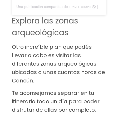
Una publicación compartida de ᴛʀᴀᴠᴇʟ ᴄᴏᴜᴘʟᴇ🌎 | ᴄᴀᴍɪɴɪᴛᴏ ᴀᴍᴏʀ (@caminitoamor)
Explora las zonas
arqueológicas
Otro increíble plan que podés
llevar a cabo es visitar las
diferentes zonas arqueológicas
ubicadas a unas cuantas horas de
Cancún.
Te aconsejamos separar en tu
itinerario todo un día para poder
disfrutar de ellas por completo.