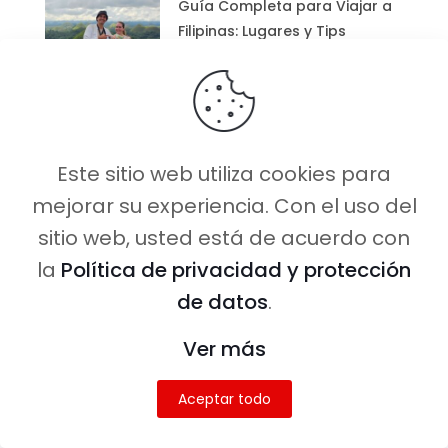
Guía Completa para Viajar a
Filipinas: Lugares y Tips
Guía de Sumba, Indonesia:
Qué ver y hacer en la isla
Este sitio web utiliza cookies para
salvaje del Pacífico
mejorar su experiencia. Con el uso del
sitio web, usted está de acuerdo con
la
Política de privacidad y protección
Te ayudamos a viajar mejor
de datos
.
🏨 Escoge el
hotel que más te guste al
Ver más
mejor precio
aquí.
Aceptar todo
🛡️Contrata tu
seguro de viaje con un 65%
de descuento
aquí