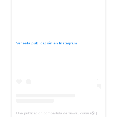
Ver esta publicación en Instagram
Una publicación compartida de ᴛʀᴀᴠᴇʟ ᴄᴏᴜᴘʟᴇ🌎 | ᴄᴀᴍɪɴɪᴛᴏ ᴀᴍᴏʀ (@caminitoamor)