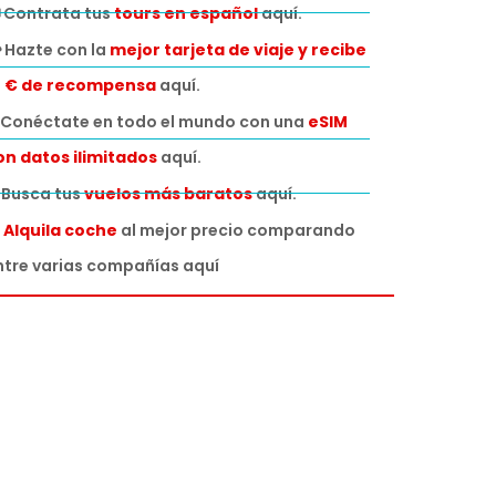
 Contrata tus
tours en español
aquí.
 Hazte con la
mejor tarjeta de viaje y recibe
0 € de recompensa
aquí.
Conéctate en todo el mundo con una
eSIM
on datos ilimitados
aquí.
️ Busca tus
vuelos más baratos
aquí.

Alquila coche
al mejor precio comparando
ntre varias compañías aquí