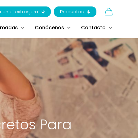
a en el extranjero
Productos
ómadas
Conócenos
Contacto
cretos Para