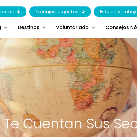
entos
Trabajemos juntos
Estudia y trabaj
g
Destinos
Voluntariado
Consejos N
s Te Cuentan Sus Se