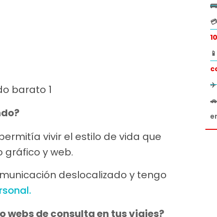


1

c
✈

ndo?
e
rmitía vivir el estilo de vida que
 gráfico y web.
omunicación deslocalizado y tengo
rsonal.
 webs de consulta en tus viajes?