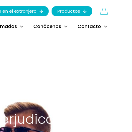
a en el extranjero
Productos
ómadas
Conócenos
Contacto
Perjudicadas