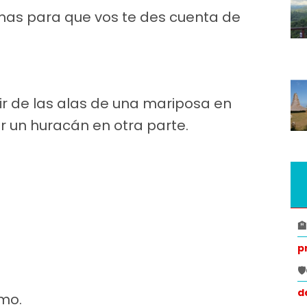
mas para que vos te des cuenta de
ir de las alas de una mariposa en
 un huracán en otra parte.

p

d
smo.