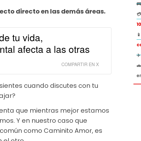

fecto directo en las demás áreas.

1
de tu vida,

c
tal afecta a las otras
✈
COMPARTIR EN X

e
sientes cuando discutes con tu
ajar?
uenta que mientras mejor estamos
os. Y en nuestro caso que
 común como Caminito Amor, es
el otro.