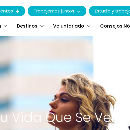
entos
Trabajemos juntos
Estudia y trabaj
g
Destinos
Voluntariado
Consejos N
Tu Vida Que Se Ven 