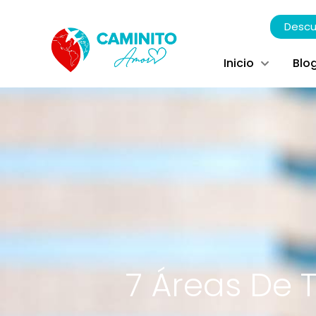
Descu
Inicio
Blo
7 Áreas De 