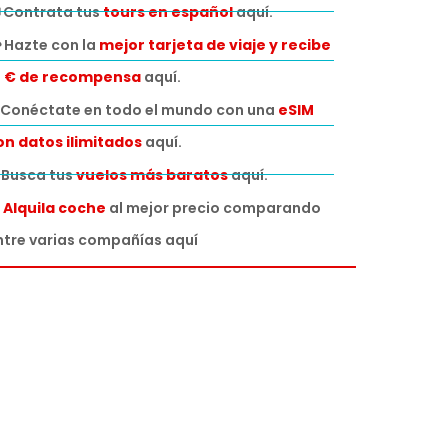
 Contrata tus
tours en español
aquí.
 Hazte con la
mejor tarjeta de viaje y recibe
0 € de recompensa
aquí.
Conéctate en todo el mundo con una
eSIM
on datos ilimitados
aquí.
️ Busca tus
vuelos más baratos
aquí.

Alquila coche
al mejor precio comparando
ntre varias compañías aquí