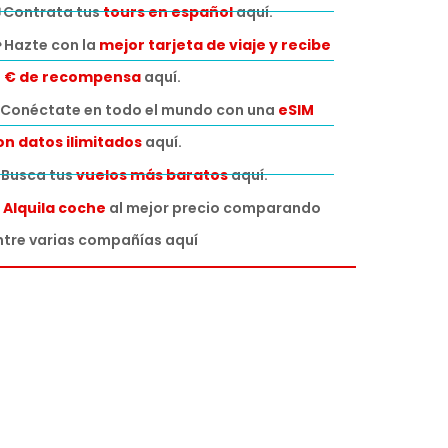
 Contrata tus
tours en español
aquí.
 Hazte con la
mejor tarjeta de viaje y recibe
0 € de recompensa
aquí.
Conéctate en todo el mundo con una
eSIM
on datos ilimitados
aquí.
️ Busca tus
vuelos más baratos
aquí.

Alquila coche
al mejor precio comparando
ntre varias compañías aquí