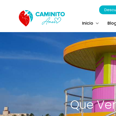
Descu
Inicio
Blo
Que Ver