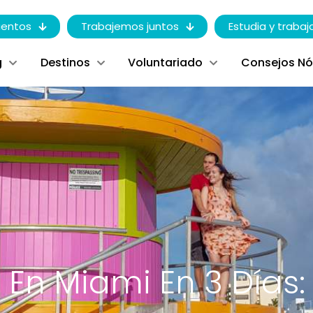
entos
Trabajemos juntos
Estudia y trabaj
g
Destinos
Voluntariado
Consejos N
 En Miami En 3 Días: