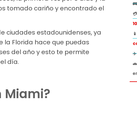

s tomado cariño y encontrado el

1
 de ciudades estadounidenses, ya

de la Florida hace que puedas
c
eses del año y esto te permite
✈
l día.

e
n Miami?