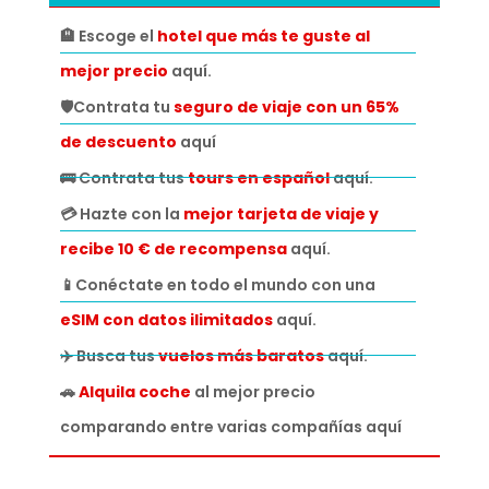
🏨 Escoge el
hotel que más te guste al
mejor precio
aquí.
🛡️Contrata tu
seguro de viaje con un 65%
de descuento
aquí
🚌 Contrata tus
tours en español
aquí.
💳 Hazte con la
mejor tarjeta de viaje y
recibe 10 € de recompensa
aquí.
📱Conéctate en todo el mundo con una
eSIM con datos ilimitados
aquí.
✈️ Busca tus
vuelos más baratos
aquí.
🚗
Alquila coche
al mejor precio
comparando entre varias compañías aquí