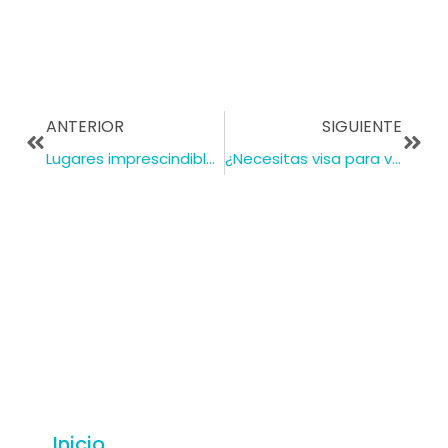
ANTERIOR
SIGUIENTE
Lugares imprescindibles que ver en la Valeta en 1 día – Malta
¿Necesitas visa para viajar? Requisitos y tipos de visa
Inicio