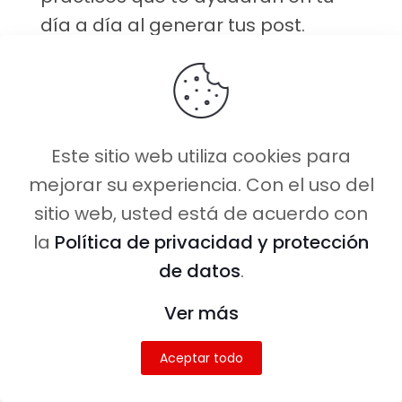
día a día al generar tus post.
TinyMCE Advanced
Con este plugin muy sencillo
aumentarás las opciones que trae
Este sitio web utiliza cookies para
por defecto el editor de
mejorar su experiencia. Con el uso del
WordPress
.
sitio web, usted está de acuerdo con
Muchas veces este último se
la
Política de privacidad y protección
queda muy corto para lo que
de datos
.
queremos hacer y nos frustramos
Ver más
por no lograr el resultado
deseado.
Aceptar todo
Veámoslo.