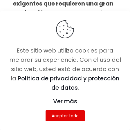
exigentes que requieren una gran
dedicación.
En eso estamos de
acuerdo.
Pero todo tiene un límite.
Una cosa es tener un mes o dos a
Este sitio web utiliza cookies para
tope y otra caer en una rutina de
mejorar su experiencia. Con el uso del
vivir para trabajar.
sitio web, usted está de acuerdo con
la
Política de privacidad y protección
Y, posiblemente, es lo que te está
de datos
.
pasando ahora: trabajas jornadas
infinitas, apenas pasas tiempo con
Ver más
tu familia y amigos y hasta para ir
Aceptar todo
a comprar pan no tienes tiempo.