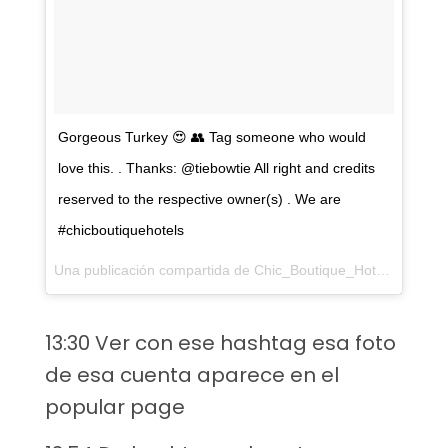
Gorgeous Turkey 😍 👥 Tag someone who would
love this. . Thanks: @tiebowtie All right and credits
reserved to the respective owner(s) . We are
#chicboutiquehotels
Una publicación compartida de
Chic_Boutique_Hotel
(@chic_b
13:30 Ver con ese hashtag esa foto
de esa cuenta aparece en el
popular page