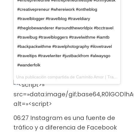
#entrepreneurlife #entrepreneurlifestyle #onmydesk
#creativepreneur #whereiwork #ontheblog
#travelblogger #travelblog #traveldiary
#theglobewanderer #aroundtheworldpix #bcctravel
#travelbug #travelbloggers #travelwithme #iamtb
#backpackwithme #travelphotography #ilovetravel
#traveltips #travelwriter #justbackfrom #alwaysgo
#wanderfolk
Una publicación compartida de
Caminito Amor | Travel Blog🌍
06:27 Instagram es una fuente de
tráfico y a diferencia de Facebook