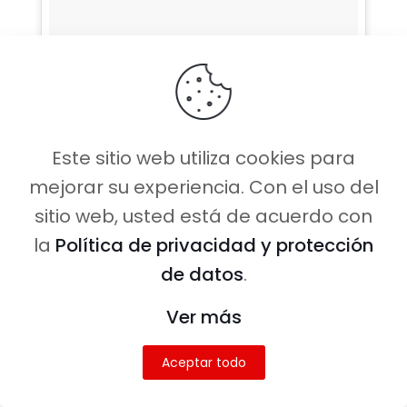
Este sitio web utiliza cookies para
mejorar su experiencia. Con el uso del
FELIZ DIA DE LA MUJERES 🌸 El día de hoy
sitio web, usted está de acuerdo con
probablemente se acabe de estudiar en los libros
la
Política de privacidad y protección
de historia. Lucharemos hasta conseguir los
de datos
.
mismos derechos, las mismas condiciones, los
Ver más
mismos salarios.
Una publicación compartida de
Serena M.🌟 Ser Instagramer
(
Aceptar todo