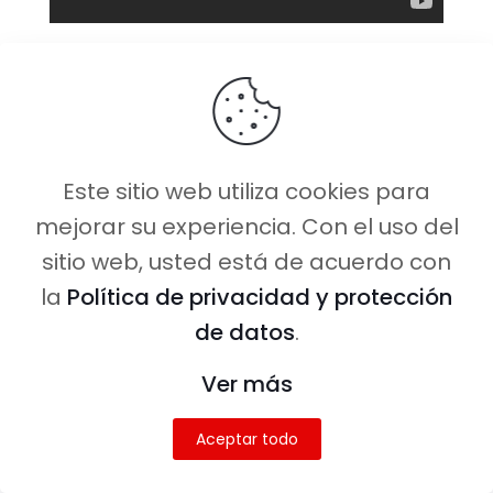
Tales By Light
La serie sigue a cinco fotógrafos
Este sitio web utiliza cookies para
extraordinarios que buscan la
mejorar su experiencia. Con el uso del
fotografía perfecta y te llevan a
sitio web, usted está de acuerdo con
rincones espectaculares y
la
Política de privacidad y protección
desconocidos de la Tierra
de datos
.
buscándola.
Ver más
Uno de nuestros capítulos
favoritos es Tribus, donde el
Aceptar todo
fotógrafo Art Wolfe documenta las