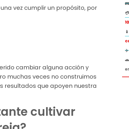

una vez cumplir un propósito, por

1

c
✈

erido cambiar alguna acción y
e
ero muchas veces no construimos
es resultados que apoyen nuestra
ante cultivar
reja?