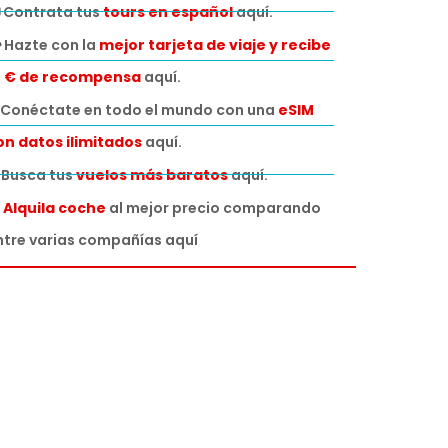
 Contrata tus
tours en español
aquí.
 Hazte con la
mejor tarjeta de viaje y recibe
0 € de recompensa
aquí.
Conéctate en todo el mundo con una
eSIM
on datos ilimitados
aquí.
️ Busca tus
vuelos más baratos
aquí.

Alquila coche
al mejor precio comparando
ntre varias compañías aquí