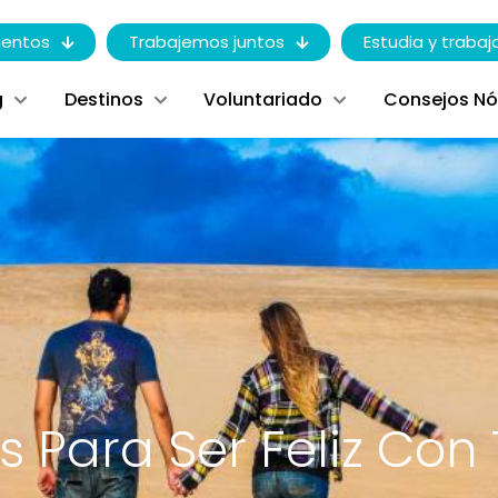
entos
Trabajemos juntos
Estudia y trabaj
g
Destinos
Voluntariado
Consejos N
s Para Ser Feliz Con