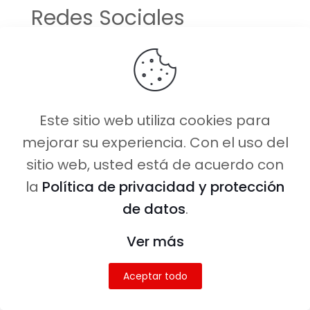
Redes Sociales
Hemos descuidado un poco las
redes sociales pero pronto
estaremos ahí con todo.
Este sitio web utiliza cookies para
El tiempo nos está jugando en
mejorar su experiencia. Con el uso del
contra pero sabemos que
sitio web, usted está de acuerdo con
tenemos que volver a
la
Política de privacidad y protección
promocionar más los contenidos.
de datos
.
El grupo de Facebook que hemos
Ver más
creado lo tenemos un poco
abandonado, ya que aún no tiene
Aceptar todo
mucha interacción.