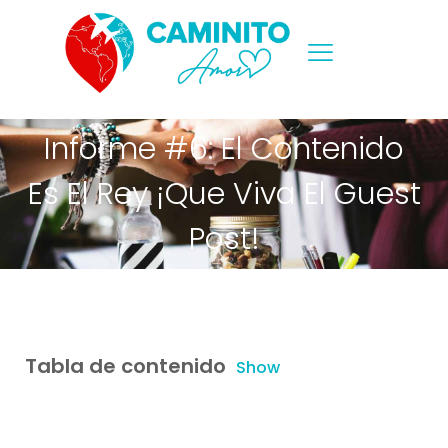
Informe #6: El Contenido
Es El Rey ¡Que Viva El Guest
Post!
Tabla de contenido
Show