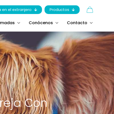
a en el extranjero
Productos
ómadas
Conócenos
Contacto
reja Con