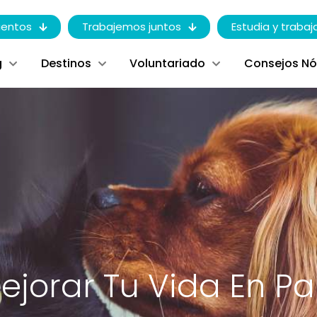
entos
Trabajemos juntos
Estudia y trabaj
g
Destinos
Voluntariado
Consejos N
jorar Tu Vida En Pa