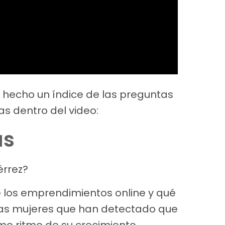
s hecho un índice de las preguntas
as dentro del video:
as
érrez?
e los emprendimientos online y qué
las mujeres que han detectado que
smo ritmo de su crecimiento