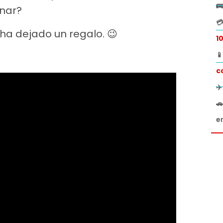

anar?

 ha dejado un regalo. 😉
1

c
✈

e