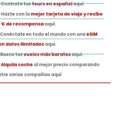
 Contrata tus
tours en español
aquí.
 Hazte con la
mejor tarjeta de viaje y recibe
0 € de recompensa
aquí.
Conéctate en todo el mundo con una
eSIM
on datos ilimitados
aquí.
️ Busca tus
vuelos más baratos
aquí.

Alquila coche
al mejor precio comparando
ntre varias compañías aquí