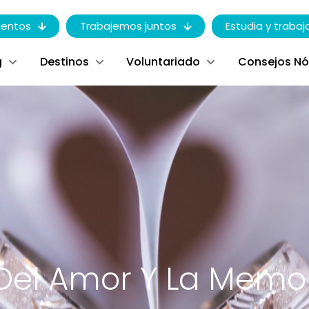
entos
Trabajemos juntos
Estudia y trabaj
g
Destinos
Voluntariado
Consejos N
 Del Amor Y La Memo