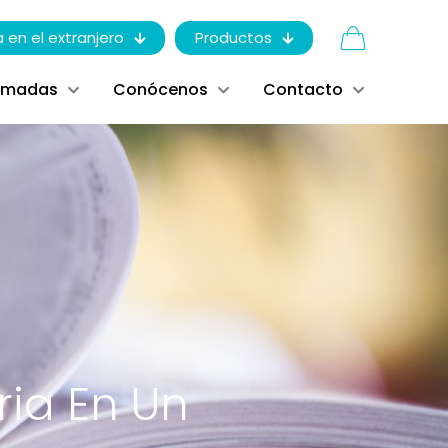
a en el extranjero
Productos
ómadas
Conócenos
Contacto
ria En Un