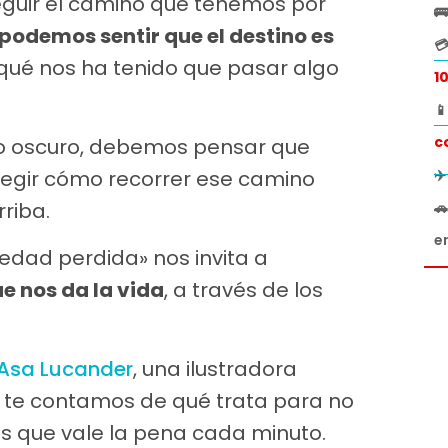
eguir el camino que tenemos por

podemos sentir que el destino es

ué nos ha tenido que pasar algo
1

c
o oscuro, debemos pensar que
legir cómo recorrer ese camino
✈
riba.

e
iedad perdida» nos invita a
ue nos da la vida
, a través de los
Asa Lucander
, una ilustradora
 te contamos de qué trata para no
os que vale la pena cada minuto.