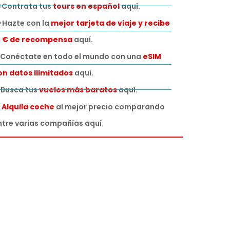
 Contrata tus
tours en español
aquí.
 Hazte con la
mejor tarjeta de viaje y recibe
0 € de recompensa
aquí.
Conéctate en todo el mundo con una
eSIM
on datos ilimitados
aquí.
️ Busca tus
vuelos más baratos
aquí.

Alquila coche
al mejor precio comparando
ntre varias compañías aquí