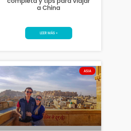
completa y tips para viajar
a China
LEER MÁS »
ASIA