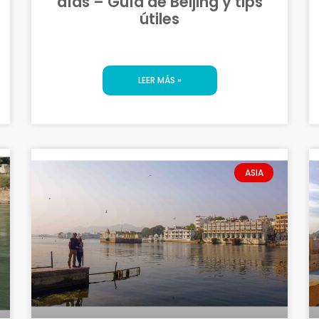
días – Guía de Beijing y tips
útiles
LEER MÁS »
ASIA