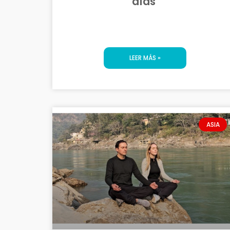
días
LEER MÁS »
ASIA