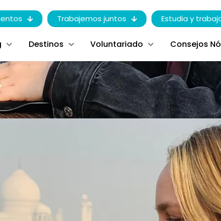
entos
Trabajemos juntos
Estudia y trabaj
g
Destinos
Voluntariado
Consejos N