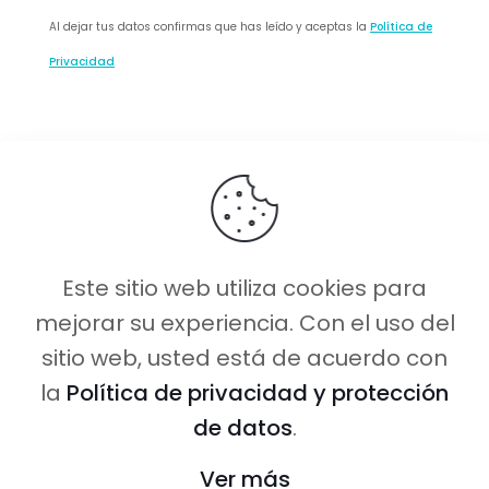
Al dejar tus datos confirmas que has leído y aceptas la
Política de
Privacidad
Este sitio web utiliza cookies para
mejorar su experiencia. Con el uso del
sitio web, usted está de acuerdo con
Caminito Amor ©
2026 Todos los
la
Política de privacidad y protección
derechos reservados.
de datos
.
Desarrollado por:
Samva Network
Ver más