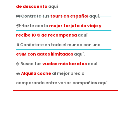
de descuento
aquí
🚌 Contrata tus
tours en español
aquí.
💳 Hazte con la
mejor tarjeta de viaje y
recibe 10 € de recompensa
aquí.
📱Conéctate en todo el mundo con una
eSIM con datos ilimitados
aquí.
✈️ Busca tus
vuelos más baratos
aquí.
🚗
Alquila coche
al mejor precio
comparando entre varias compañías aquí