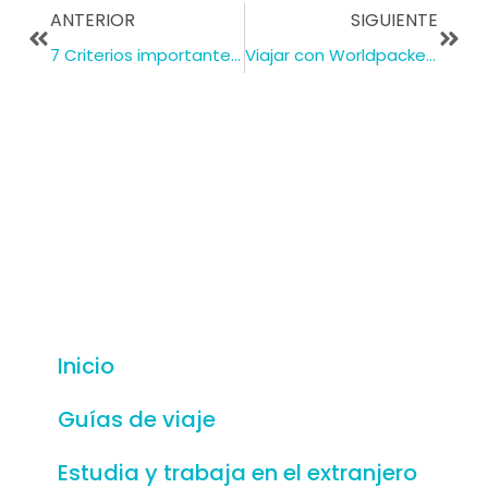
ANTERIOR
SIGUIENTE
7 Criterios importantes para elegir un buen hosting para tu negocio online
Viajar con Worldpackers haciendo voluntariado. Entrevista a Rodolfo Montu. SEA #33
Inicio
Guías de viaje
Estudia y trabaja en el extranjero