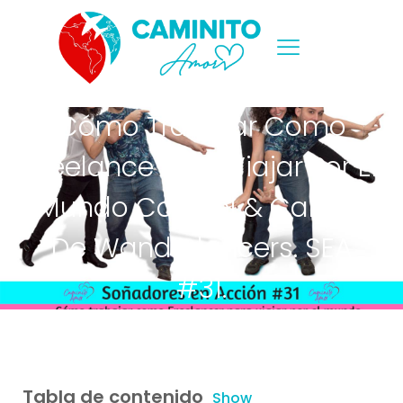
Cómo Trabajar Como
Freelance Para Viajar Por El
Mundo Con Sol & Camilo
De Wanderlancers. SEA
#31.
Tabla de contenido
Show