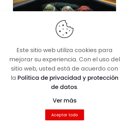
Es uno de los beneficios de viajar
Este sitio web utiliza cookies para
en grupo, no tener que cargar con
mejorar su experiencia. Con el uso del
todos los accesorios pesados en
sitio web, usted está de acuerdo con
tu propia maleta.
la
Política de privacidad y protección
de datos
.
Aunque seamos aventureros nos
gusta estar perfectos y sentirnos
Ver más
bien. Por ello, muchas veces la
Aceptar todo
maleta se hace todo un imposible
con tantos aparatos necesarios