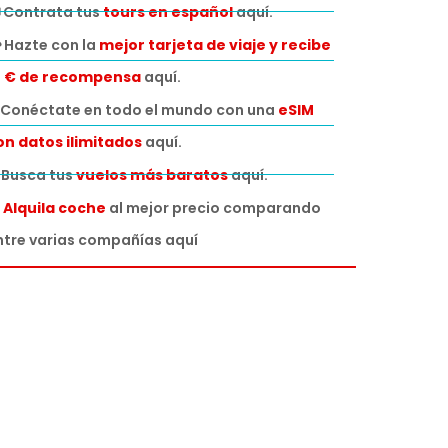
 Contrata tus
tours en español
aquí.
 Hazte con la
mejor tarjeta de viaje y recibe
0 € de recompensa
aquí.
Conéctate en todo el mundo con una
eSIM
on datos ilimitados
aquí.
️ Busca tus
vuelos más baratos
aquí.

Alquila coche
al mejor precio comparando
ntre varias compañías aquí