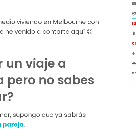


 medio viviendo en Melbourne con
1
ue he venido a contarte aquí 😉

c
✈
 un viaje a

e
a pero no sabes
r?
 Amor, supongo que ya sabrás
n pareja
.