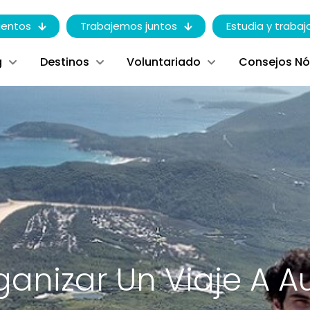
entos
Trabajemos juntos
Estudia y trabaj
g
Destinos
Voluntariado
Consejos N
nizar Un Viaje A Au