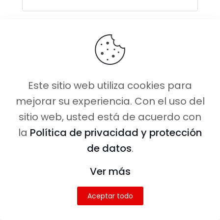
¿Alguna vez te preguntaste cómo
es dejar tu trabajo para ver el
mundo? Eso es exactamente lo
que hicimos.
Este sitio web utiliza cookies para
Dejamos un trabajo de 8 a 6,
mejorar su experiencia. Con el uso del
ahorramos dinero durante más de
sitio web, usted está de acuerdo con
un año
, todo para disfrutar de los
la
Política de privacidad y protección
beneficios de viajar en pareja
sin
de datos
.
fecha de regreso.
Ver más
Aceptar todo