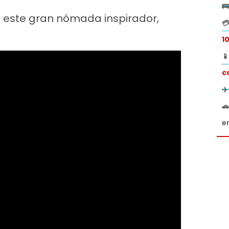

n este gran nómada inspirador,

1

c
✈

e