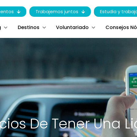
entos
Trabajemos juntos
Estudia y trabaj
g
Destinos
Voluntariado
Consejos N
cios De Tener Una L