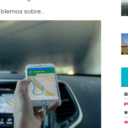
hablemos sobre…

p

d