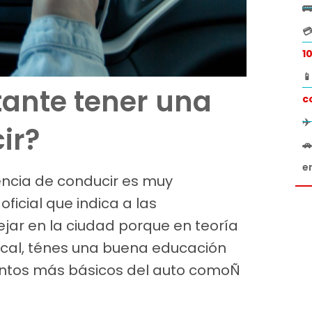


1

tante tener una
c
✈
ir?

e
encia de conducir es muy
icial que indica a las
ar en la ciudad porque en teoría
ocal, ténes una buena educación
mientos más básicos del auto comoÑ