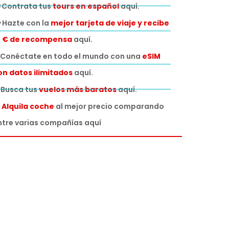
 Contrata tus
tours en español
aquí.
 Hazte con la
mejor tarjeta de viaje y recibe
0 € de recompensa
aquí.
Conéctate en todo el mundo con una
eSIM
on datos ilimitados
aquí.
️ Busca tus
vuelos más baratos
aquí.

Alquila coche
al mejor precio comparando
ntre varias compañías aquí