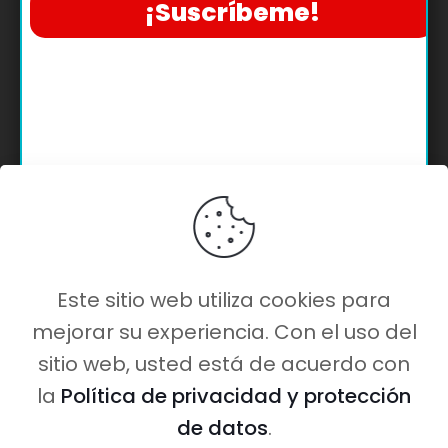
ayudarte más.
Recuerda enfocarte
exclusivamente en lo que
necesitas AHORA.
No desperdicies tu tiempo ni tu
energía en contenidos que no
puedas aplicar ahora.
Este sitio web utiliza cookies para
En base a la selección que
mejorar su experiencia. Con el uso del
acabas de hacer vamos a
sitio web, usted está de acuerdo con
preparar contenido de mucha
la
Política de privacidad y protección
utilidad para vos.
de datos
.
Un abrazo y nuestras mejores