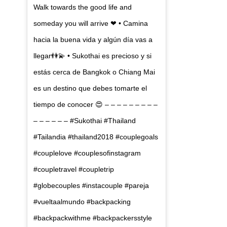
Walk towards the good life and
someday you will arrive ❤ • Camina
hacia la buena vida y algún día vas a
llegar👫💫 • Sukothai es precioso y si
estás cerca de Bangkok o Chiang Mai
es un destino que debes tomarte el
tiempo de conocer 😍 – – – – – – – – –
– – – – – – #Sukothai #Thailand
#Tailandia #thailand2018 #couplegoals
#couplelove #couplesofinstagram
#coupletravel #coupletrip
#globecouples #instacouple #pareja
#vueltaalmundo #backpacking
#backpackwithme #backpackersstyle